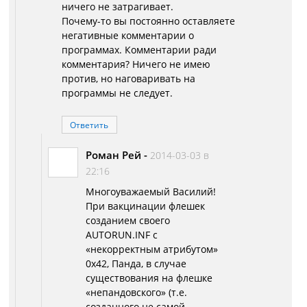
ничего не затрагивает.
Почему-то вы постоянно оставляете
негативные комментарии о
программах. Комментарии ради
комментария? Ничего не имею
против, но наговаривать на
программы не следует.
Ответить
Роман Рей
-
2014-03-03 в
22:16
Многоуважаемый Василий!
При вакцинации флешек
созданием своего
AUTORUN.INF с
«некорректным атрибутом»
0x42, Панда, в случае
существования на флешке
«непандовского» (т.е.
созданного не самой