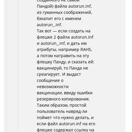
Пандой) файла autorun.inf,
из гуманных соображений,
бэкапит его с именем
autorun_.inf.
Так вот — если создать на
флешке 2 файла autorun.inf
и autorun_.inf, и дать им
атрибуты, например RAHS,
а потом натравить на эту
флешку Панду, и сказать ей:
вакцинируй, то Панда не
среагирует. И выдаст
сообщение о
невозможности
вакцинации, ввиду ошибки
резервного копирования.
Таким образом, простой
пользователь навряд-ли
поймет что нужно делать, и
если файл autorun.inf на его
флешке содержал ссылку на