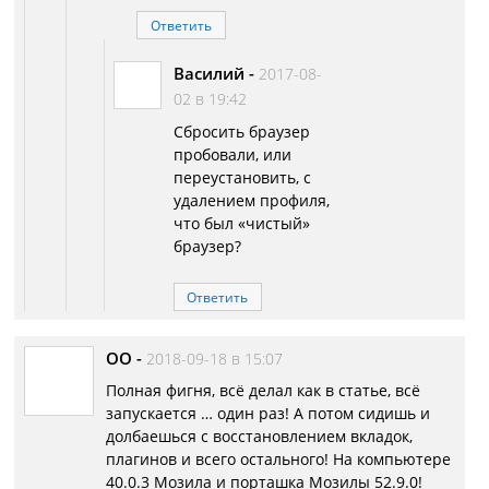
Ответить
Василий
-
2017-08-
02 в 19:42
Сбросить браузер
пробовали, или
переустановить, с
удалением профиля,
что был «чистый»
браузер?
Ответить
OO
-
2018-09-18 в 15:07
Полная фигня, всё делал как в статье, всё
запускается … один раз! А потом сидишь и
долбаешься с восстановлением вкладок,
плагинов и всего остального! На компьютере
40.0.3 Мозила и порташка Мозилы 52.9.0!