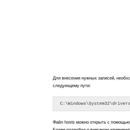
Для внесения нужных записей, необхо
следующему пути:
C:\Windows\System32\driver
Файл hosts можно открыть с помощью Б
Более подробно о внесении изменени