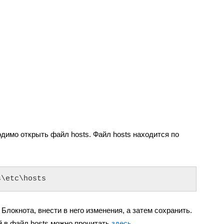
димо открыть файл hosts. Файл hosts находится по
s\etc\hosts
локнота, внести в него изменения, а затем сохранить.
й в файл hosts можно прочитать
здесь
.