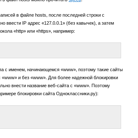
аписей в файле hosts, после последней строки с
о ввести IP адрес «127.0.0.1» (без кавычек), а затем
кола «http» или «https», например:
ала с именем, начинающемся «www», поэтому такие сайты
 с «www» и без «www». Для более надежной блокировки
льно внести название веб-сайта с «www». Поэтому
примере блокировки сайта Одноклассники.ру):