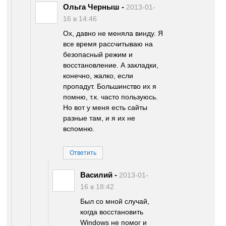
Ольга Черныш
-
2013-01-
16 в 14:46
Ох, давно не меняла винду. Я
все время рассчитываю на
безопасный режим и
восстановление. А закладки,
конечно, жалко, если
пропадут. Большинство их я
помню, т.к. часто пользуюсь.
Но вот у меня есть сайты
разные там, и я их не
вспомню.
Ответить
Василий
-
2013-01-
16 в 18:42
Был со мной случай,
когда восстановить
Windows не помог и