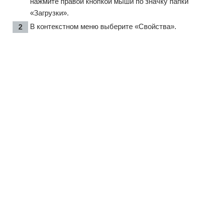
нажмите правой кнопкой мыши по значку папки
«Загрузки».
В контекстном меню выберите «Свойства».