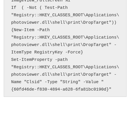
ImageView_Fullscreen %1"

If  ( -Not ( Test-Path 
"Registry::HKEY_CLASSES_ROOT\Applications\
photoviewer.dll\shell\print\DropTarget"))
{New-Item -Path 
"Registry::HKEY_CLASSES_ROOT\Applications\
photoviewer.dll\shell\print\DropTarget" -
ItemType RegistryKey -Force}

Set-ItemProperty -path 
"Registry::HKEY_CLASSES_ROOT\Applications\
photoviewer.dll\shell\print\DropTarget" -
Name "Clsid" -Type "String" -Value "
{60fd46de-f830-4894-a628-6fa81bc0190d}"