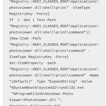
"Registry::HKEY_CLASSES_ROOT\Applications\
photoviewer.dll\shell\print" -ItemType 
RegistryKey -Force}

If  ( -Not ( Test-Path 
"Registry::HKEY_CLASSES_ROOT\Applications\
photoviewer.dll\shell\print\command"))
{New-Item -Path 
"Registry::HKEY_CLASSES_ROOT\Applications\
photoviewer.dll\shell\print\command" -
ItemType RegistryKey -Force}

Set-ItemProperty -path 
"Registry::HKEY_CLASSES_ROOT\Applications\
photoviewer.dll\shell\print\command" -Name 
"(Default)" -Type "ExpandString" -Value 
"%SystemRoot%\System32\rundll32.exe 
`"%ProgramFiles%\Windows Photo 
Viewer\PhotoViewer.dll`", 