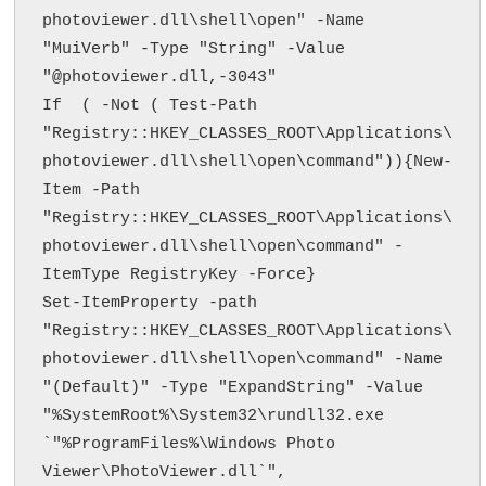
photoviewer.dll\shell\open" -Name 
"MuiVerb" -Type "String" -Value 
"@photoviewer.dll,-3043"

If  ( -Not ( Test-Path 
"Registry::HKEY_CLASSES_ROOT\Applications\
photoviewer.dll\shell\open\command")){New-
Item -Path 
"Registry::HKEY_CLASSES_ROOT\Applications\
photoviewer.dll\shell\open\command" -
ItemType RegistryKey -Force}

Set-ItemProperty -path 
"Registry::HKEY_CLASSES_ROOT\Applications\
photoviewer.dll\shell\open\command" -Name 
"(Default)" -Type "ExpandString" -Value 
"%SystemRoot%\System32\rundll32.exe 
`"%ProgramFiles%\Windows Photo 
Viewer\PhotoViewer.dll`", 