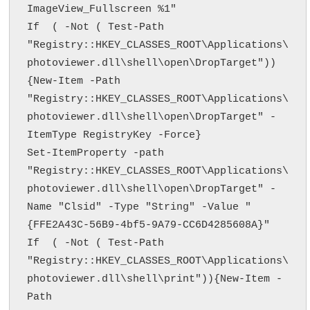
ImageView_Fullscreen %1"

If  ( -Not ( Test-Path 
"Registry::HKEY_CLASSES_ROOT\Applications\
photoviewer.dll\shell\open\DropTarget"))
{New-Item -Path 
"Registry::HKEY_CLASSES_ROOT\Applications\
photoviewer.dll\shell\open\DropTarget" -
ItemType RegistryKey -Force}

Set-ItemProperty -path 
"Registry::HKEY_CLASSES_ROOT\Applications\
photoviewer.dll\shell\open\DropTarget" -
Name "Clsid" -Type "String" -Value "
{FFE2A43C-56B9-4bf5-9A79-CC6D4285608A}"

If  ( -Not ( Test-Path 
"Registry::HKEY_CLASSES_ROOT\Applications\
photoviewer.dll\shell\print")){New-Item -
Path 