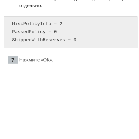
отдельно:
MiscPolicyInfo = 2

PassedPolicy = 0

ShippedWithReserves = 0
Нажмите «ОК».