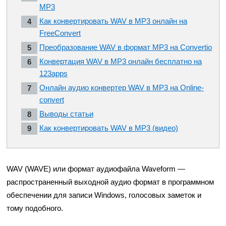
MP3
Как конвертировать WAV в MP3 онлайн на
FreeConvert
Преобразование WAV в формат MP3 на Convertio
Конвертация WAV в MP3 онлайн бесплатно на
123apps
Онлайн аудио конвертер WAV в MP3 на Online-
convert
Выводы статьи
Как конвертировать WAV в MP3 (видео)
WAV (WAVE) или формат аудиофайла Waveform —
распространенный выходной аудио формат в программном
обеспечении для записи Windows, голосовых заметок и
тому подобного.