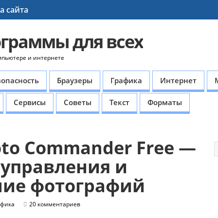
а сайта
ограммы для всех
мпьютере и интернете
зопасность
Браузеры
Графика
Интернет
Сервисы
Советы
Текст
Форматы
to Commander Free —
 управления и
ние фотографий
афика
20 комментариев