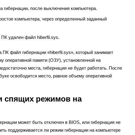
 гибернации, после выключения компьютера.
простое компьютера, через определенный заданный
ПК удален файл hiberfil.sys.
ПК файл гибернации «hiberfil.sys», который занимает
му оперативной памяти (ОЗУ), установленной на
недостаточно места, гибернация не будет работать. После
утбуке освободится место, равное объему оперативной
и спящих режимов на
ернации может быть отключен в BIOS, или гибернация не
ить поддерживается ли режим гибернации на компьютере