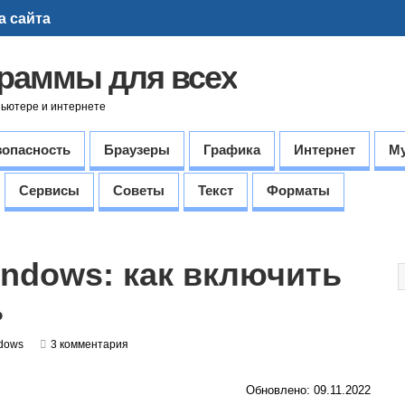
а сайта
граммы для всех
пьютере и интернете
зопасность
Браузеры
Графика
Интернет
М
Сервисы
Советы
Текст
Форматы
ndows: как включить
ь
dows
3 комментария
Обновлено: 09.11.2022