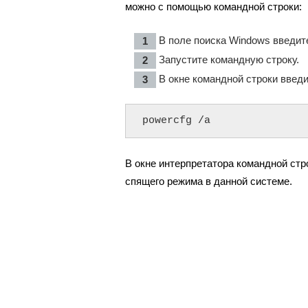
можно с помощью командной строки:
В поле поиска Windows введите
Запустите командную строку.
В окне командной строки введи
powercfg /a
В окне интерпретатора командной ст
спящего режима в данной системе.