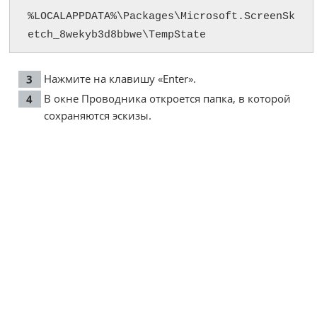
%LOCALAPPDATA%\Packages\Microsoft.ScreenSk
etch_8wekyb3d8bbwe\TempState
Нажмите на клавишу «Enter».
В окне Проводника откроется папка, в которой
сохраняются эскизы.