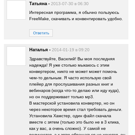
Татьяна
-
2013-07-30 в 06:30
Интересная программа, я обычно пользуюсь
FreeMake, скачивать и конвентировать удобно.
Ответить
Наталья
-
2014-01-19 в 09:20
Здравствуйте, Василий! Вы моя последняя
надежда! Я уже столько мыкаюсь с этим
конвертером, никто не может может помочь
чем-то дельным. Я часто использую свой
плейер для прослушивания разных книг и
вебинаров (когда что-то делаю или иду куда),
но он поддерживает только мр3.
В мастерской установила конвертер, но он
через некоторое время стал требовать деньги.
Установила Хамстер, один файл скачала
вместе с зятем (только это было не в 3 клика,
как у вас, а очень сложно). У самой не
получается, а к зятю обращаться не хочется, он